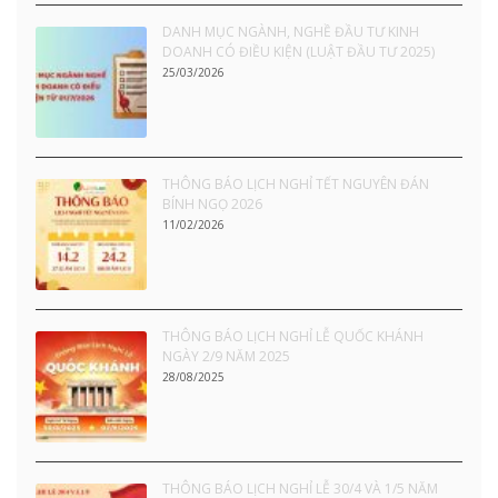
DANH MỤC NGÀNH, NGHỀ ĐẦU TƯ KINH
DOANH CÓ ĐIỀU KIỆN (LUẬT ĐẦU TƯ 2025)
25/03/2026
THÔNG BÁO LỊCH NGHỈ TẾT NGUYÊN ĐÁN
BÍNH NGỌ 2026
11/02/2026
THÔNG BÁO LỊCH NGHỈ LỄ QUỐC KHÁNH
NGÀY 2/9 NĂM 2025
28/08/2025
THÔNG BÁO LỊCH NGHỈ LỄ 30/4 VÀ 1/5 NĂM