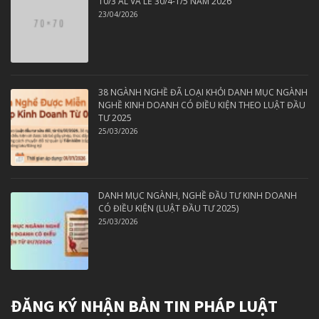
10/3 ÂL VÀ LỄ 30/4-1/5 NĂM 2026
23/04/2026
38 NGÀNH NGHỀ ĐÃ LOẠI KHỎI DANH MỤC NGÀNH
NGHỀ KINH DOANH CÓ ĐIỀU KIỆN THEO LUẬT ĐẦU
TƯ 2025
25/03/2026
DANH MỤC NGÀNH, NGHỀ ĐẦU TƯ KINH DOANH
CÓ ĐIỀU KIỆN (LUẬT ĐẦU TƯ 2025)
25/03/2026
ĐĂNG KÝ NHẬN BẢN TIN PHÁP LUẬT