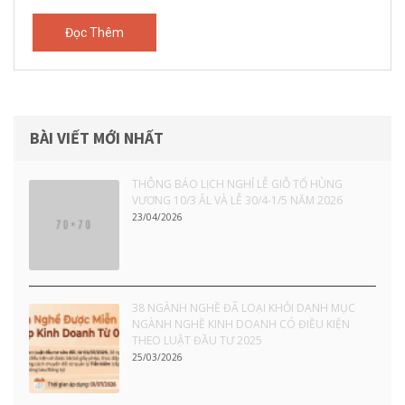
Đọc Thêm
BÀI VIẾT MỚI NHẤT
THÔNG BÁO LỊCH NGHỈ LỄ GIỖ TỔ HÙNG
VƯƠNG 10/3 ÂL VÀ LỄ 30/4-1/5 NĂM 2026
23/04/2026
38 NGÀNH NGHỀ ĐÃ LOẠI KHỎI DANH MỤC
NGÀNH NGHỀ KINH DOANH CÓ ĐIỀU KIỆN
THEO LUẬT ĐẦU TƯ 2025
25/03/2026