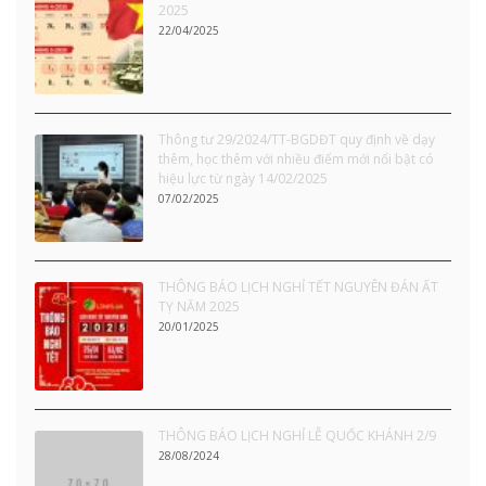
2025
22/04/2025
Thông tư 29/2024/TT-BGDĐT quy định về dạy
thêm, học thêm với nhiều điểm mới nổi bật có
hiệu lực từ ngày 14/02/2025
07/02/2025
THÔNG BÁO LỊCH NGHỈ TẾT NGUYÊN ĐÁN ẤT
TỴ NĂM 2025
20/01/2025
THÔNG BÁO LỊCH NGHỈ LỄ QUỐC KHÁNH 2/9
28/08/2024