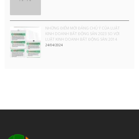
NHỮNG ĐIỂM MỚI ĐÁNG CHÚ Ý CỦA LUẬT
KINH DOANH BẤT ĐỘNG SẢN 2023 SO VỚI
LUẬT KINH DOANH BẤT ĐỘNG SẢN 2014
24/04/2024