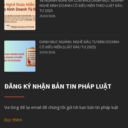
38 NGÀNH NGHỀ ĐÃ LOẠI KHỎI DANH MỤC NGÀNH
NGHỀ KINH DOANH CÓ ĐIỀU KIỆN THEO LUẬT ĐẦU
TƯ 2025
25/03/2026
DANH MỤC NGÀNH, NGHỀ ĐẦU TƯ KINH DOANH
CÓ ĐIỀU KIỆN (LUẬT ĐẦU TƯ 2025)
25/03/2026
ĐĂNG KÝ NHẬN BẢN TIN PHÁP LUẬT
Vui lòng để lại email để chúng tôi gửi tới bạn bản tin pháp luật
Đọc thêm