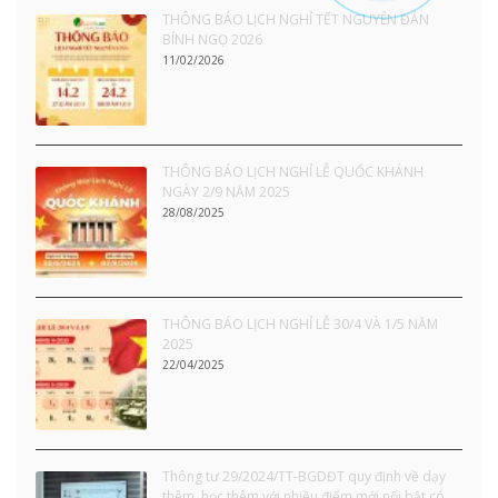
THÔNG BÁO LỊCH NGHỈ TẾT NGUYÊN ĐÁN
BÍNH NGỌ 2026
11/02/2026
THÔNG BÁO LỊCH NGHỈ LỄ QUỐC KHÁNH
NGÀY 2/9 NĂM 2025
28/08/2025
THÔNG BÁO LỊCH NGHỈ LỄ 30/4 VÀ 1/5 NĂM
2025
22/04/2025
Thông tư 29/2024/TT-BGDĐT quy định về dạy
thêm, học thêm với nhiều điểm mới nổi bật có