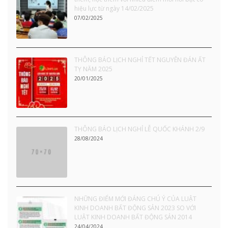
hiệu lực từ ngày 14/02/2025
07/02/2025
THÔNG BÁO LỊCH NGHỈ TẾT NGUYÊN ĐÁN ẤT
TỴ NĂM 2025
20/01/2025
THÔNG BÁO LỊCH NGHỈ LỄ QUỐC KHÁNH 2/9
28/08/2024
NHỮNG ĐIỂM MỚI ĐÁNG CHÚ Ý CỦA LUẬT
KINH DOANH BẤT ĐỘNG SẢN 2023 SO VỚI
LUẬT KINH DOANH BẤT ĐỘNG SẢN 2014
24/04/2024