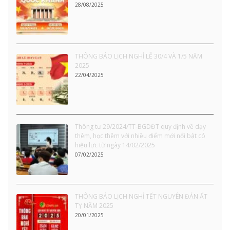
28/08/2025
THÔNG BÁO LỊCH NGHỈ LỄ 30/4 VÀ 1/5 NĂM
2025
22/04/2025
Thông tư 29/2024/TT-BGDĐT quy định về dạy
thêm, học thêm với nhiều điểm mới nổi bật có
hiệu lực từ ngày 14/02/2025
07/02/2025
THÔNG BÁO LỊCH NGHỈ TẾT NGUYÊN ĐÁN ẤT
TỴ NĂM 2025
20/01/2025