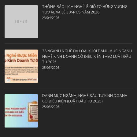
THÔNG BÁO LỊCH NGHỈ LỄ GIỖ TỔ HÙNG VƯƠNG
10/3 ÂL VÀ LỄ 30/4-1/5 NĂM 2026
23/04/2026
38 NGÀNH NGHỀ ĐÃ LOẠI KHỎI DANH MỤC NGÀNH
NGHỀ KINH DOANH CÓ ĐIỀU KIỆN THEO LUẬT ĐẦU
TƯ 2025
25/03/2026
DANH MỤC NGÀNH, NGHỀ ĐẦU TƯ KINH DOANH
CÓ ĐIỀU KIỆN (LUẬT ĐẦU TƯ 2025)
25/03/2026