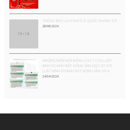
THÔNG BÁO LỊCH NGHỈ LỄ QUỐC KHÁNH 2/9
28/08/2024
NHỮNG ĐIỂM MỚI ĐÁNG CHÚ Ý CỦA LUẬT
KINH DOANH BẤT ĐỘNG SẢN 2023 SO VỚI
LUẬT KINH DOANH BẤT ĐỘNG SẢN 2014
24/04/2024