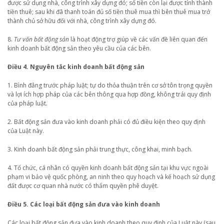
được sử dụng nhà, công trình xây dựng đó; số tiền còn lại được tính thành
tiền thuê; sau khi đã thanh toán đủ số tiền thuê mua thì bên thuê mua trở
thành chủ sở hữu đối với nhà, công trình xây dựng đó.
8.
Tư vấn bất động sản
là hoạt động trợ giúp về các vấn đề liên quan đến
kinh doanh bất động sản theo yêu cầu của các bên.
Điều 4. Nguyên tắc kinh doanh bất động sản
1. Bình đẳng trước pháp luật; tự do thỏa thuận trên cơ sở tôn trọng quyền
và lợi ích hợp pháp của các bên thông qua hợp đồng, không trái quy định
của pháp luật.
2. Bất động sản đưa vào kinh doanh phải có đủ điều kiện theo quy định
của Luật này.
3. Kinh doanh bất động sản phải trung thực, công khai, minh bạch.
4. Tổ chức, cá nhân có quyền kinh doanh bất động sản tại khu vực ngoài
phạm vi bảo vệ quốc phòng, an ninh theo quy hoạch và kế hoạch sử dụng
đất được cơ quan nhà nước có thẩm quyền phê duyệt.
Điều 5. Các loại bất động sản đưa vào kinh doanh
Các loại bất động sản đưa vào kinh doanh theo quy định của Luật này (sau