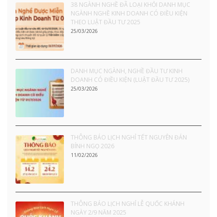
38 NGÀNH NGHỀ ĐÃ LOẠI KHỎI DANH MỤC
NGÀNH NGHỀ KINH DOANH CÓ ĐIỀU KIỆN
THEO LUẬT ĐẦU TƯ 2025
25/03/2026
DANH MỤC NGÀNH, NGHỀ ĐẦU TƯ KINH
DOANH CÓ ĐIỀU KIỆN (LUẬT ĐẦU TƯ 2025)
25/03/2026
THÔNG BÁO LỊCH NGHỈ TẾT NGUYÊN ĐÁN
BÍNH NGỌ 2026
11/02/2026
THÔNG BÁO LỊCH NGHỈ LỄ QUỐC KHÁNH
NGÀY 2/9 NĂM 2025