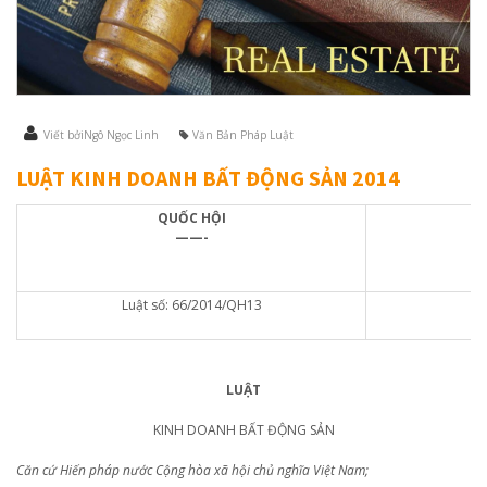
Viết bởiNgô Ngọc Linh
Văn Bản Pháp Luật
LUẬT KINH DOANH BẤT ĐỘNG SẢN 2014
QUỐC HỘI
——-
Luật số: 66/2014/QH13
LUẬT
KINH DOANH BẤT ĐỘNG SẢN
Căn cứ
Hiến pháp nước Cộng hòa xã hội chủ nghĩa Việt Nam;